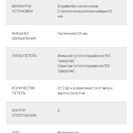
ВАРИАНТЫ
В проём без наличников
В
УСТАНОВКИ
С наличником алюминиевым 55
С
мм
м
ВНЕШНЕЕ
Наличники 55 мм
Н
ОБРАМЛЕНИЕ
П
ТИПЫ ПЕТЕЛЬ
Внешние (угол открывания 180
В
градусов)
г
Скрытые (угол открывания 105
С
градусов)
г
КОЛИЧЕСТВО
От 2 до 4 в зависимости от веса и
О
ПЕТЕЛЬ
высоты полотна
в
КОНТУР
2
3
УПЛОТНЕНИЯ
ТИП
Вспененный
В