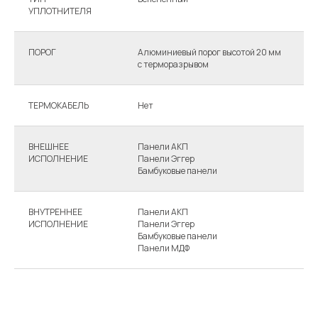
УПЛОТНИТЕЛЯ
ПОРОГ
Алюминиевый порог высотой 20 мм
А
с терморазрывом
с
ТЕРМОКАБЕЛЬ
Нет
Д
ВНЕШНЕЕ
Панели АКП
П
ИСПОЛНЕНИЕ
Панели Эггер
П
Бамбуковые панели
Б
ВНУТРЕННЕЕ
Панели АКП
П
ИСПОЛНЕНИЕ
Панели Эггер
П
Бамбуковые панели
Б
Панели МДФ
П