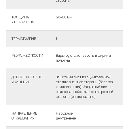
стороны
с
ТОЛЩИНА
50–60 мм
7
УТЕПЛИТЕЛЯ
ТЕРМОРАЗРЫВ
1
2
РЕБРА ЖЕСТКОСТИ
Варьируются от высоты и ширины
В
полотна
п
ДОПОЛНИТЕЛЬНОЕ
Защитный лист из оцинкованной
З
УСИЛЕНИЕ
стали с внешней стороны (базовая
с
комплектация). Защитный лист из
к
оцинкованной стали с внутренней
о
стороны (опционально)
с
НАПРАВЛЕНИЕ
Наружное
Н
ОТКРЫВАНИЯ
Внутреннее
В