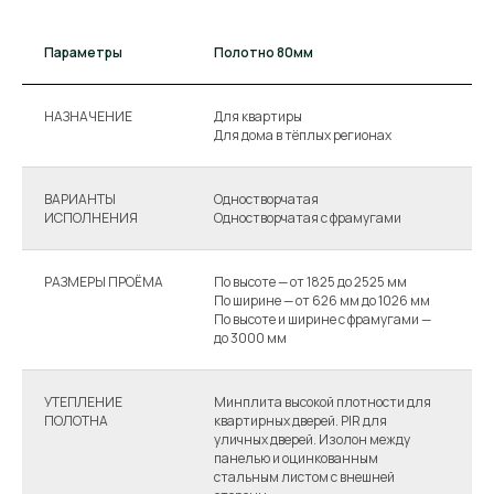
Параметры
Полотно 80мм
П
НАЗНАЧЕНИЕ
Для квартиры
Д
Для дома в тёплых регионах
Д
ВАРИАНТЫ
Одностворчатая
О
ИСПОЛНЕНИЯ
Одностворчатая с фрамугами
О
РАЗМЕРЫ ПРОЁМА
По высоте — от 1825 до 2525 мм
П
По ширине — от 626 мм до 1026 мм
П
По высоте и ширине с фрамугами —
П
до 3000 мм
д
УТЕПЛЕНИЕ
Минплита высокой плотности для
М
ПОЛОТНА
квартирных дверей. PIR для
к
уличных дверей. Изолон между
у
панелью и оцинкованным
п
стальным листом с внешней
с